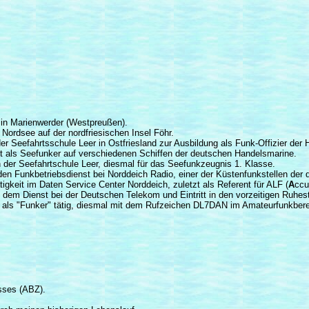
 in Marienwerder (Westpreußen).
Nordsee auf der nordfriesischen Insel Föhr.
r Seefahrtsschule Leer in Ostfriesland zur Ausbildung als Funk-Offizier der
t als Seefunker auf verschiedenen Schiffen der deutschen Handelsmarine.
 der Seefahrtschule Leer, diesmal für das Seefunkzeugnis 1. Klasse.
n den Funkbetriebsdienst bei Norddeich Radio, einer der Küstenfunkstellen d
igkeit im Daten Service Center Norddeich, zuletzt als Referent für ALF (
A
ccu
s dem Dienst bei der Deutschen Telekom und Eintritt in den vorzeitigen Ruhes
er als "Funker" tätig, diesmal mit dem Rufzeichen DL7DAN im Amateurfunkbere
sses (ABZ).