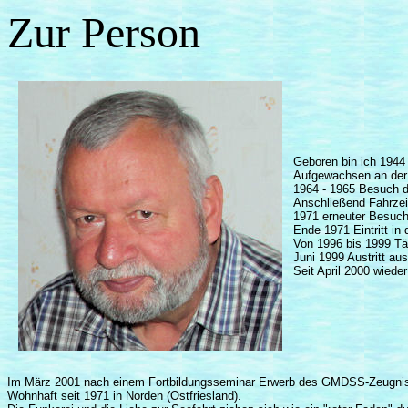
Zur Person
Geboren bin ich 1944
Aufgewachsen an der 
1964 - 1965 Besuch de
Anschließend Fahrzei
1971 erneuter Besuch
Ende 1971 Eintritt i
Von 1996 bis 1999 Tät
Juni 1999 Austritt au
Seit April 2000 wied
Im März 2001 nach einem Fortbildungsseminar Erwerb des GMDSS-Zeugni
Wohnhaft seit 1971 in Norden (Ostfriesland).