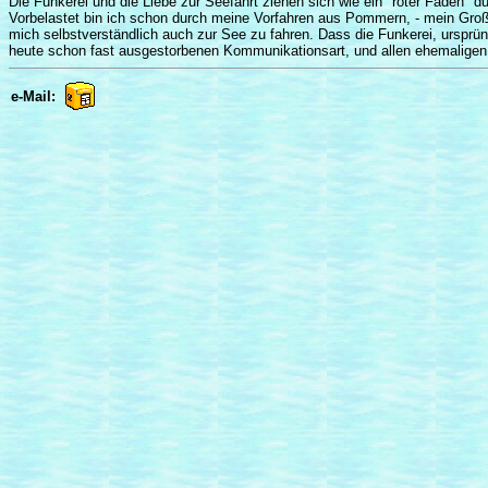
Die Funkerei und die Liebe zur Seefahrt ziehen sich wie ein "roter Faden" d
Vorbelastet bin ich schon durch meine Vorfahren aus Pommern, - mein Großv
mich selbstverständlich auch zur See zu fahren. Dass die Funkerei, ursprü
heute schon fast ausgestorbenen Kommunikationsart, und allen ehemaligen
e-Mail: