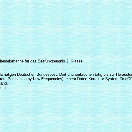
 Handelsmarine für das Seefunkzeugnis 2. Klasse.
er damaligen Deutschen Bundespost. Dort ununterbrochen tätig bis zur Herau
rate Positioning by
L
ow
F
requencies), einem Daten-Korrektur-System für dG
tand.
ich.